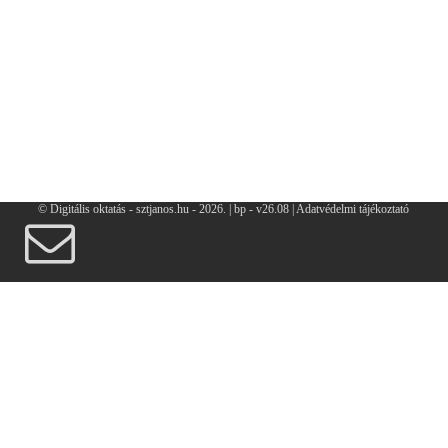
© Digitális oktatás - sztjanos.hu
- 2026. |
bp - v26.08 |
Adatvédelmi tájékoztató