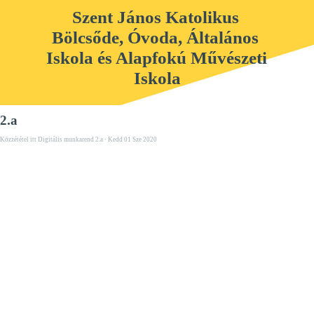
Szent János Katolikus 
Bölcsőde, Óvoda, Általános 
Iskola és Alapfokú Művészeti 
Iskola
2.a
Közzététel itt
Digitális munkarend 2.a
· Kedd 01 Sze 2020