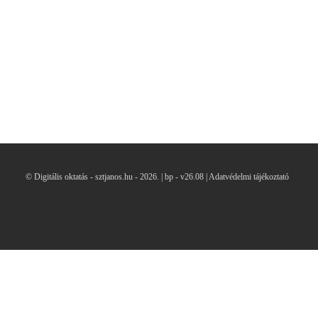
© Digitális oktatás - sztjanos.hu
- 2026. |
bp - v26.08 |
Adatvédelmi tájékoztató