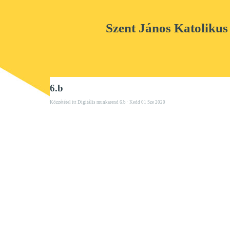
Szent János Katolikus
6.b
Közzététel itt
Digitális munkarend 6.b
· Kedd 01 Sze 2020