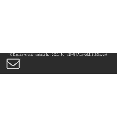
© Digitális oktatás - sztjanos.hu
- 2026. |
bp - v26.08 |
Adatvédelmi tájékoztató