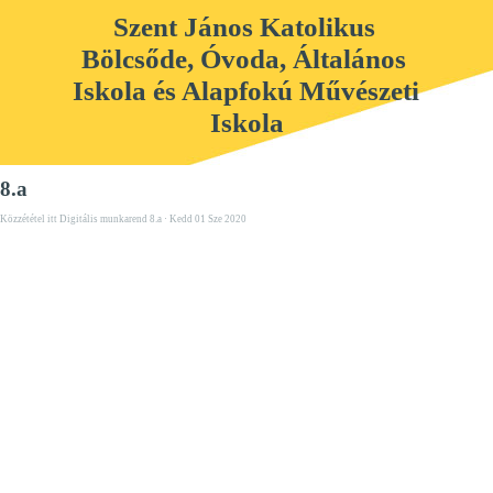
Szent János Katolikus 
Bölcsőde, Óvoda, Általános 
Iskola és Alapfokú Művészeti 
Iskola
8.a
Közzététel itt
Digitális munkarend 8.a
· Kedd 01 Sze 2020