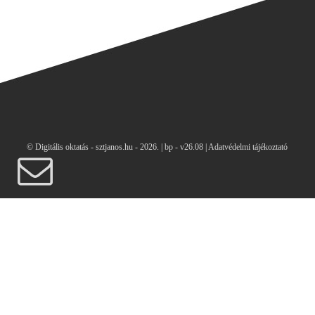
© Digitális oktatás - sztjanos.hu
- 2026. |
bp - v26.08 |
Adatvédelmi tájékoztató